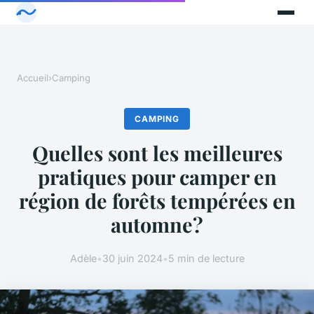
Accueil
›
Camping
CAMPING
Quelles sont les meilleures
pratiques pour camper en
région de forêts tempérées en
automne?
Adèle
•
30 juin 2024
•
5 min de lecture